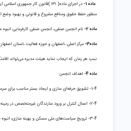
ماده 1-
در اجرای ماده
)
۱۳۱
(
قانون کار جمهوری اسلامی ای
منظور حفظ حقوق
و
منافع مشروع و قانونی و بهبود وضع ا
ماده 2-
نام انجمن صنفی، انجمن صنفی کارفرمایی انبوه 
ماده3-
مرکز اصلی ،اصفهان و حوزه فعالیت ،استان اصفها
هر زمان که ایجاب نماید هیئت مدیره می‌تواند اقامتگا
تبصره :
ماده
4-
اهداف انجمن:
1-4- تشویق حرفه‌ای سازی و ایجاد بستر مناسب برای سرمایه‌گذاری و انبوه سازی مسکن.
2-4- اعمال کنترل بر ورود سازندگان غیرمتخصص در زمینه فعالیت‌های انبوه سازی با هدف ارتقای کیفیت تولید مسکن و حفظ منافع ملی.
3-4- ترویج سیاست‌های ملی مسکن و بهینه سازی، انبوه سازی ،ارزان سازی، گسترش فناوری نوین و افزایش کیفیت ساخت در تولید مسکن.